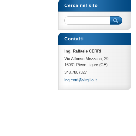
Cerca nel sito
Contatti
Ing. Raffaele CERRI
Via Alfonso Mezzano, 29
16031 Pieve Ligure (GE)
348.7807327
ing.cerr
i@virgil
io.it