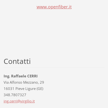
www.openfiber.it
Contatti
Ing. Raffaele CERRI
Via Alfonso Mezzano, 29
16031 Pieve Ligure (GE)
348.7807327
ing.cerr
i@virgil
io.it