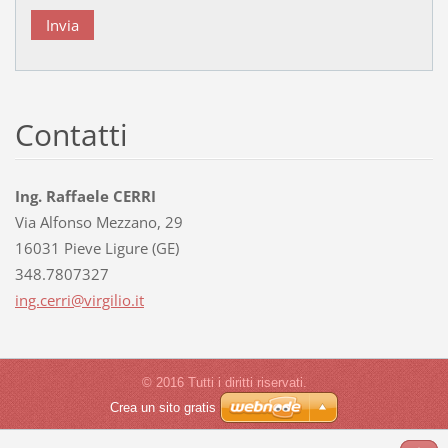
Contatti
Ing. Raffaele CERRI
Via Alfonso Mezzano, 29
16031 Pieve Ligure (GE)
348.7807327
ing.cerr
i@virgil
io.it
© 2016 Tutti i diritti riservati.
Crea un sito gratis