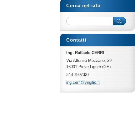
Cerca nel sito
Contatti
Ing. Raffaele CERRI
Via Alfonso Mezzano, 29
16031 Pieve Ligure (GE)
348.7807327
ing.cerr
i@virgil
io.it