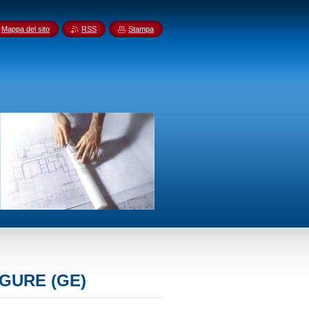
Mappa del sito
RSS
Stampa
IGURE (GE)