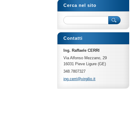
Cerca nel sito
Contatti
Ing. Raffaele CERRI
Via Alfonso Mezzano, 29
16031 Pieve Ligure (GE)
348.7807327
ing.cerr
i@virgil
io.it